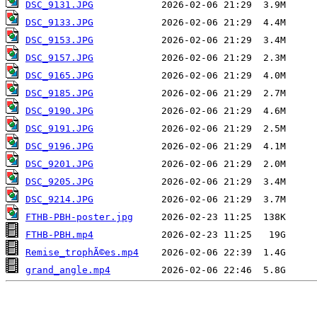
DSC_9131.JPG
DSC_9133.JPG
DSC_9153.JPG
DSC_9157.JPG
DSC_9165.JPG
DSC_9185.JPG
DSC_9190.JPG
DSC_9191.JPG
DSC_9196.JPG
DSC_9201.JPG
DSC_9205.JPG
DSC_9214.JPG
FTHB-PBH-poster.jpg
FTHB-PBH.mp4
Remise_trophÃ©es.mp4
grand_angle.mp4