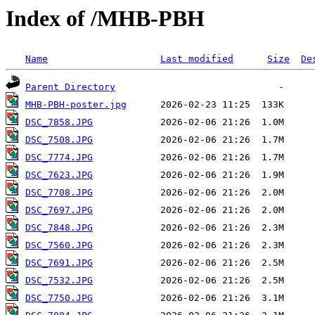
Index of /MHB-PBH
Name
Last modified
Size
De
Parent Directory
MHB-PBH-poster.jpg
DSC_7858.JPG
DSC_7508.JPG
DSC_7774.JPG
DSC_7623.JPG
DSC_7708.JPG
DSC_7697.JPG
DSC_7848.JPG
DSC_7560.JPG
DSC_7691.JPG
DSC_7532.JPG
DSC_7750.JPG