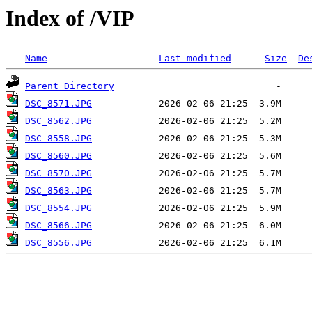
Index of /VIP
Name
Last modified
Size
De
Parent Directory
DSC_8571.JPG
DSC_8562.JPG
DSC_8558.JPG
DSC_8560.JPG
DSC_8570.JPG
DSC_8563.JPG
DSC_8554.JPG
DSC_8566.JPG
DSC_8556.JPG