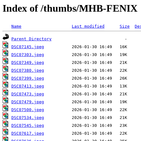
Index of /thumbs/MHB-FENIX
Name
Last modified
Size
De
Parent Directory
DSC07145.jpeg
DSC07303.jpeg
DSC07349.jpeg
DSC07380.jpeg
DSC07399.jpeg
DSC07413.jpeg
DSC07473.jpeg
DSC07479.jpeg
DSC07500.jpeg
DSC07534.jpeg
DSC07545.jpeg
DSC07617.jpeg